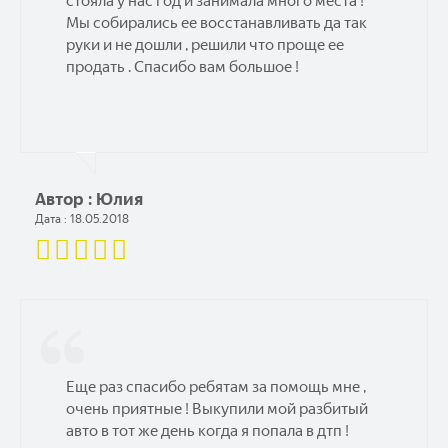
стояла у нас год и занимала много места !
Мы собирались ее восстанавливать да так
руки и не дошли , решили что проще ее
продать . Спасибо вам большое !
Автор : Юлия
Дата : 18.05.2018
Еще раз спасибо ребятам за помощь мне ,
очень приятные ! Выкупили мой разбитый
авто в тот же день когда я попала в дтп !