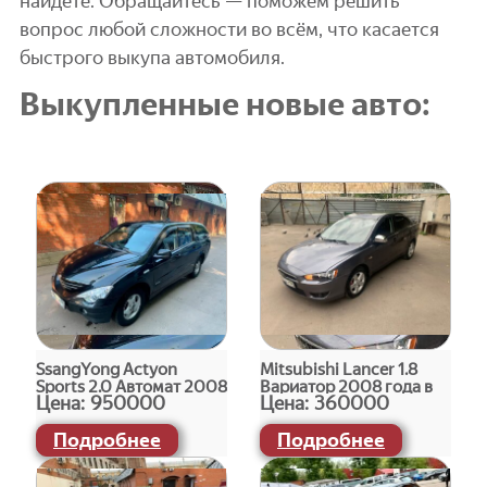
найдёте. Обращайтесь — поможем решить
вопрос любой сложности во всём, что касается
быстрого выкупа автомобиля.
Выкупленные новые авто:
SsangYong Actyon
Mitsubishi Lancer 1.8
Sports 2.0 Автомат 2008
Вариатор 2008 года в
Цена:
950000
Цена:
360000
года в Боровичах
Боровичах
Подробнее
Подробнее