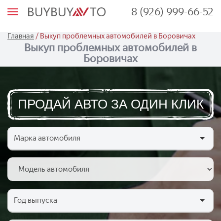
8 (926) 999-66-52
М
е
н
ю
/
Главная
Выкуп проблемных автомобилей в Боровичах
Выкуп проблемных автомобилей в
Боровичах
ПРОДАЙ АВТО ЗА ОДИН КЛИК