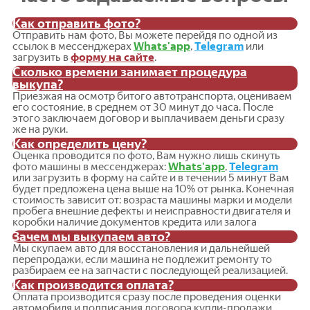
Как отправить фото?
Отправить нам фото, Вы можете перейдя по одной из
ссылок в мессенджерах
Whats'app
,
Telegram
или
загрузить в
форму на сайте
.
Сколько времени занимает процедура
выкупа?
Приезжая на осмотр битого автотранспорта, оцениваем
его состояние, в среднем от 30 минут до часа. После
этого заключаем договор и выплачиваем деньги сразу
же на руки.
Как определить цену?
Оценка проводится по фото, Вам нужно лишь скинуть
фото машины в мессенджерах:
Whats'app
,
Telegram
или загрузить в форму на сайте и в течении 5 минут Вам
будет предложена цена выше на 10% от рынка. Конечная
стоимость зависит от: возраста машины марки и модели
пробега внешние дефекты и неисправности двигателя и
коробки наличие документов кредита или залога
Зачем мы выкупаем авто?
Мы скупаем авто для восстановления и дальнейшей
перепродажи, если машина не подлежит ремонту то
разбираем ее на запчасти с последующей реализацией.
Как производится оплата?
Оплата производится сразу после проведения оценки
автомобиля и подписания договора купли-продажи.